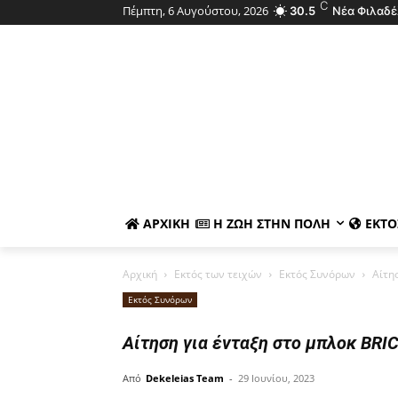
C
Πέμπτη, 6 Αυγούστου, 2026
30.5
Νέα Φιλαδέ
ΑΡΧΙΚΉ
Η ΖΩΉ ΣΤΗΝ ΠΌΛΗ
ΕΚΤΌ
Αρχική
Εκτός των τειχών
Εκτός Συνόρων
Αίτη
Εκτός Συνόρων
Αίτηση για ένταξη στο μπλοκ BRI
Από
Dekeleias Team
-
29 Ιουνίου, 2023