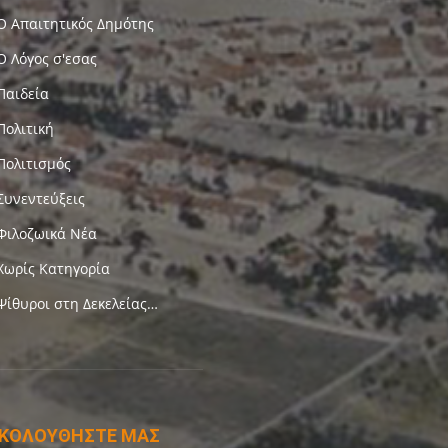
Ο Απαιτητικός Δημότης
Ο Λόγος σ'εσας
Παιδεία
Πολιτική
Πολιτισμός
Συνεντεύξεις
Φιλοζωικά Νέα
Χωρίς Κατηγορία
Ψίθυροι στη Δεκελείας…
ΚΟΛΟΥΘΗΣΤΕ ΜΑΣ