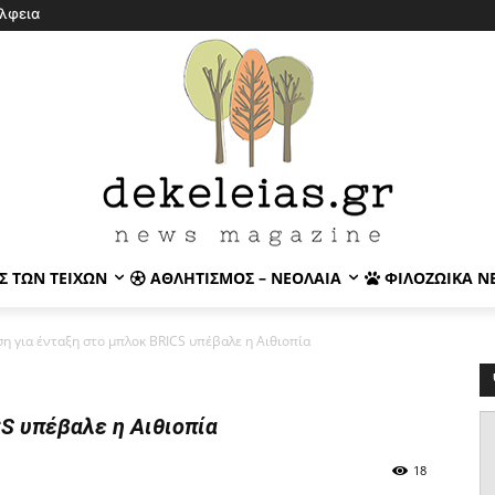
λφεια
Σ ΤΩΝ ΤΕΙΧΏΝ
ΑΘΛΗΤΙΣΜΌΣ – ΝΕΟΛΑΊΑ
ΦΙΛΟΖΩΙΚΆ Ν
ση για ένταξη στο μπλοκ BRICS υπέβαλε η Αιθιοπία
CS υπέβαλε η Αιθιοπία
18