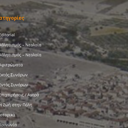
ατηγορίες
Editorial
Αθλητισμός – Νεολαία
Αθλητισμός – Νεολαία
Αφιερώματα
Εκτός Συνόρων
Εντός Συνόρων
Επιχειρήσεις / Αγορά
Η Ζωή στην Πόλη
Ιστορικά
Κοινωνία