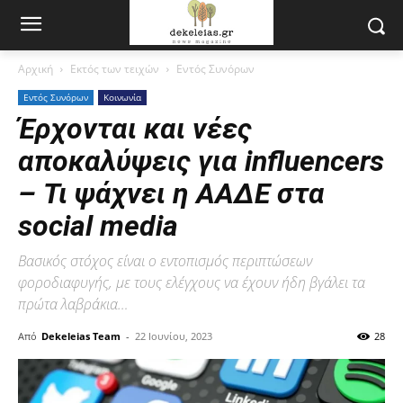
Αρχική
Εκτός των τειχών
Εντός Συνόρων
Εντός Συνόρων
Κοινωνία
Έρχονται και νέες
αποκαλύψεις για influencers
– Τι ψάχνει η ΑΑΔΕ στα
social media
Βασικός στόχος είναι ο εντοπισμός περιπτώσεων
φοροδιαφυγής, με τους ελέγχους να έχουν ήδη βγάλει τα
πρώτα λαβράκια…
Από
Dekeleias Team
-
22 Ιουνίου, 2023
28