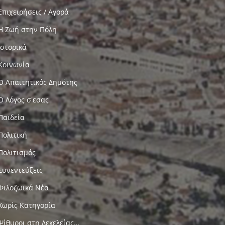
Επιχειρήσεις / Αγορά
Η Ζωή στην Πόλη
Ιστορικά
Κοινωνία
Ο Απαιτητικός Δημότης
Ο Λόγος σ'εσας
Παιδεία
Πολιτική
Πολιτισμός
Συνεντεύξεις
Φιλοζωικά Νέα
Χωρίς Κατηγορία
Ψίθυροι στη Δεκελείας…