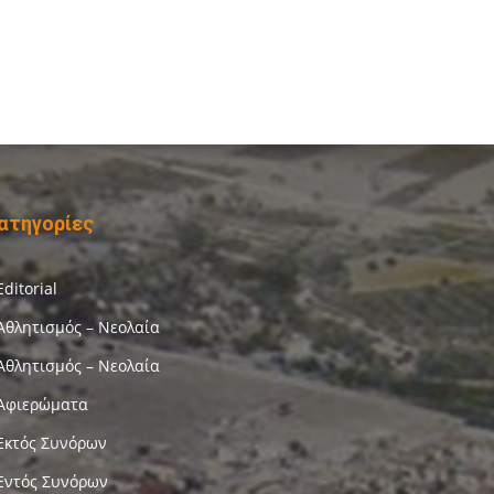
ατηγορίες
Editorial
Αθλητισμός – Νεολαία
Αθλητισμός – Νεολαία
Αφιερώματα
Εκτός Συνόρων
Εντός Συνόρων