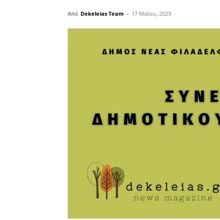
Από
Dekeleias Team
-
17 Μαΐου, 2023