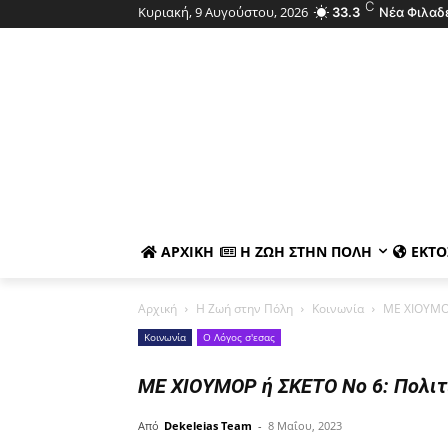
C
Κυριακή, 9 Αυγούστου, 2026
33.3
Νέα Φιλαδ
ΑΡΧΙΚΉ
Η ΖΩΉ ΣΤΗΝ ΠΌΛΗ
ΕΚΤΌ
Αρχική
Η Ζωή στην Πόλη
Κοινωνία
ΜΕ ΧΙΟΥΜΟΡ
Κοινωνία
Ο Λόγος σ'εσας
ΜΕ ΧΙΟΥΜΟΡ ή ΣΚΕΤΟ Νο 6: Πολιτι
Από
Dekeleias Team
-
8 Μαΐου, 2023