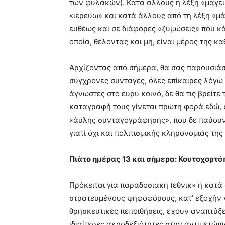
των φυλακών). Κατά άλλους η λέξη «μαγειρ
«ιερεύω» και κατά άλλους από τη λέξη «μ
ευθέως και σε διάφορες «ζυμώσεις» που κά
οποία, θέλοντας και μη, είναι μέρος της κ
Αρχίζοντας από σήμερα, θα σας παρουσιάσ
σύγχρονες συνταγές, όλες επίκαιρες λόγω 
άγνωστες στο ευρύ κοινό, δε θα τις βρείτε
καταγραφή τους γίνεται πρώτη φορά εδώ, σ
«άυλης συνταγογράφησης», που δε παύουν 
γιατί όχι και πολιτισμικής κληρονομιάς της
Πιάτο ημέρας 13 και σήμερα: Κουτοχορτό
Πρόκειται για παραδοσιακή (έθνικ» ή κατά 
στρατευμένους ψηφοφόρους, κατ’ εξοχήν γ
θρησκευτικές πεποιθήσεις, έχουν αναπτύξε
ιδιαίτερες ακροδεξιότητες στην αντιμετώπ