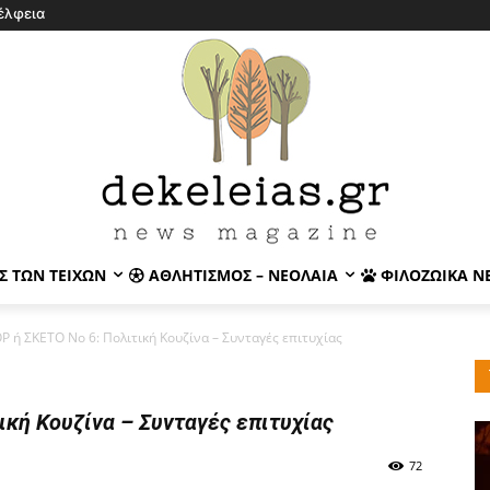
έλφεια
Σ ΤΩΝ ΤΕΙΧΏΝ
ΑΘΛΗΤΙΣΜΌΣ – ΝΕΟΛΑΊΑ
ΦΙΛΟΖΩΙΚΆ Ν
 ή ΣΚΕΤΟ Νο 6: Πολιτική Κουζίνα – Συνταγές επιτυχίας
κή Κουζίνα – Συνταγές επιτυχίας
72