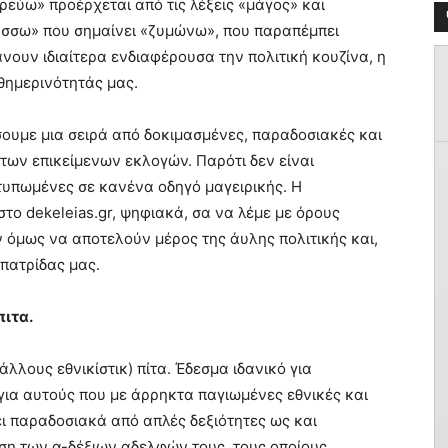
εύω» προέρχεται από τις λέξεις «μάγος» και
άσσω» που σημαίνει «ζυμώνω», που παραπέμπει
νουν ιδιαίτερα ενδιαφέρουσα την πολιτική κουζίνα, η
αθημερινότητάς μας.
ουμε μια σειρά από δοκιμασμένες, παραδοσιακές και
των επικείμενων εκλογών. Παρότι δεν είναι
 τυπωμένες σε κανένα οδηγό μαγειρικής. Η
το dekeleias.gr, ψηφιακά, σα να λέμε με όρους
όμως να αποτελούν μέρος της άυλης πολιτικής και,
 πατρίδας μας.
πιτα.
άλλους εθνικίστικ) πίτα. Έδεσμα ιδανικό για
ια αυτούς που με άρρηκτα παγιωμένες εθνικές και
ι παραδοσιακά από απλές δεξιότητες ως και
ιση των α-δέξιων αδελφών τους, τους οποίους