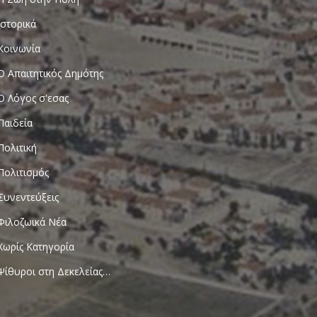
Ιστορικά
Κοινωνία
Ο Απαιτητικός Δημότης
Ο Λόγος σ'εσας
Παιδεία
Πολιτική
Πολιτισμός
Συνεντεύξεις
Φιλοζωικά Νέα
Χωρίς Κατηγορία
Ψίθυροι στη Δεκελείας…