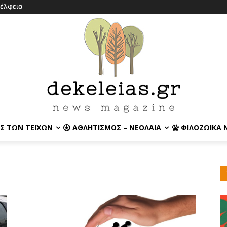
έλφεια
Σ ΤΩΝ ΤΕΙΧΏΝ
ΑΘΛΗΤΙΣΜΌΣ – ΝΕΟΛΑΊΑ
ΦΙΛΟΖΩΙΚΆ 