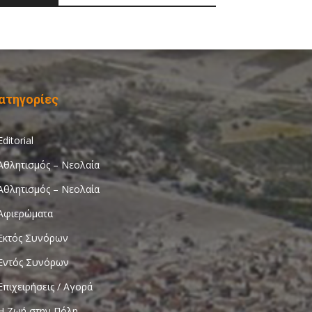
ατηγορίες
Editorial
Αθλητισμός – Νεολαία
Αθλητισμός – Νεολαία
Αφιερώματα
Εκτός Συνόρων
Εντός Συνόρων
Επιχειρήσεις / Αγορά
Η Ζωή στην Πόλη