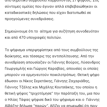
από δημοτικό συμβούλιο λαμβάνοντας 21 ψήφους. Στις
σύντομες ομιλίες που έγιναν απλά επιβεβαιώθηκαν οι
καταδικαστικές δηλώσεις που είχαν διατυπωθεί σε
προηγούμενες συνεδριάσεις.
Σημειώνουμε ότι το αίτημα για συζήτηση συνοδευόταν
και από 470 υπογραφές πολιτών.
Το ψήφισμα υπερψηφίστηκε από τους συμβούλους της
διοίκησης, και τέσσερις της αντιπολίτευσης. Από την
συνεδρίαση απουσίαζαν οι Γιάννης Βούρος, Λύσανδρος
Γεωργαμλής και Γιώργος Καραβίας, απουσίες οι οποίες
μπορούν να ερμηνευτούν ποικιλοτρόπως. Θετική ψήφο
έδωσαν οι Νίκος Σερετάκης, Γιάνηης Ζαχαριάδης,
Γιάννης Τζέλης και Μιχάλης Κουτσάκης, του οποίου η
θετική ψήφος “τριχοτόμησε” την παράταξη του, μια που
ο Ηλίας Τάφας ψήφισε δικό του ψήφισμα και ο Γιάννης
Αϊβάζης δήλωσε “παρών”. Αξίζει να σημειωθεί ότι πριν