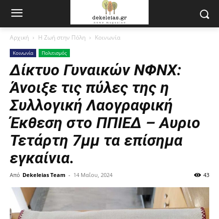
Αρχική
Η Ζωή στην Πόλη
Κοινωνία
Κοινωνία
Πολιτισμός
Δίκτυο Γυναικών ΝΦΝΧ:
Άνοιξε τις πύλες της η
Συλλογική Λαογραφική
Έκθεση στο ΠΠΙΕΔ – Αυριο
Τετάρτη 7μμ τα επίσημα
εγκαίνια.
Από
Dekeleias Team
-
14 Μαΐου, 2024
43