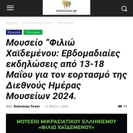
Αρχική
Η Ζωή στην Πόλη
Κοινωνία
Κοινωνία
Πολιτισμός
Μουσείο “Φιλιώ
Χαϊδεμένου: Εβδομαδιαίες
εκδηλώσεις από 13-18
Μαΐου για τον εορτασμό της
Διεθνούς Ημέρας
Μουσείων 2024.
Από
Dekeleias Team
-
12 Μαΐου, 2024
41