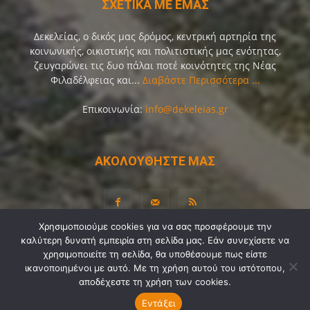
ΣΧΕΤΙΚΑ ΜΕ ΕΜΑΣ
Δεκελείας, ο δικός μας δρόμος, κεντρική αρτηρία της
κοινωνικής, οικιστικής και πολιτιστικής μας ενότητας,
ζευγαρώνει τις δυο πάλαι ποτέ κοινότητες της Νέας
Φιλαδέλφειας και...
Διαβάστε Περισσότερα ...
Επικοινωνία:
info@dekeleias.gr
ΑΚΟΛΟΥΘΗΣΤΕ ΜΑΣ
Χρησιμοποιούμε cookies για να σας προσφέρουμε την
καλύτερη δυνατή εμπειρία στη σελίδα μας. Εάν συνεχίσετε να
Διαύγεια
Λίγα Λόγια για Εμάς
Επικοινωνία
χρησιμοποιείτε τη σελίδα, θα υποθέσουμε πως είστε
Όροι Χρήσης
Προσωπικά Δεδομένα
Sitemap
ικανοποιημένοι με αυτό. Με τη χρήση αυτού του ιστότοπου,
αποδέχεστε τη χρήση των cookies.
Ψηφοφορίες
Εντάξει
© Copyright 2021-2026 by
Dekeleias.gr
©