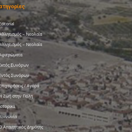
ατηγορίες
Editorial
Αθλητισμός – Νεολαία
Αθλητισμός – Νεολαία
Αφιερώματα
Εκτός Συνόρων
Εντός Συνόρων
Επιχειρήσεις / Αγορά
Η Ζωή στην Πόλη
Ιστορικά
Κοινωνία
Ο Απαιτητικός Δημότης