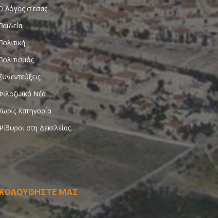
Ο Λόγος σ'εσας
Παιδεία
Πολιτική
Πολιτισμός
Συνεντεύξεις
Φιλοζωικά Νέα
Χωρίς Κατηγορία
Ψίθυροι στη Δεκελείας…
ΚΟΛΟΥΘΗΣΤΕ ΜΑΣ