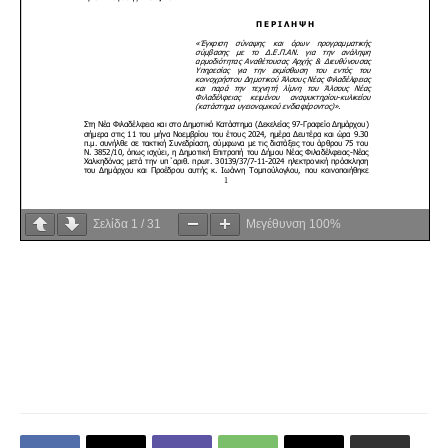
Σελίδα
1
/
31
Μεγέθυνση
100%