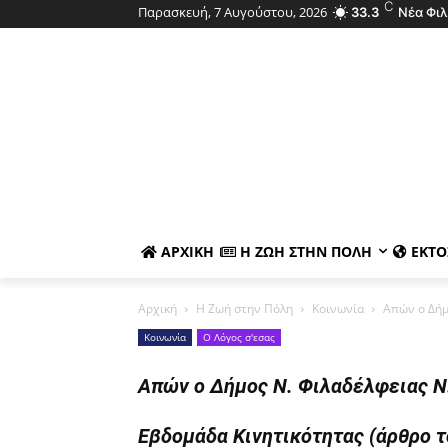
C
Παρασκευή, 7 Αυγούστου, 2026
33.3
Νέα Φι
ΑΡΧΙΚΉ
Η ΖΩΉ ΣΤΗΝ ΠΌΛΗ
ΕΚΤΌ
Αρχική
Η Ζωή στην Πόλη
Κοινωνία
Απών ο Δήμ
Κοινωνία
Ο Λόγος σ'εσας
Απών ο Δήμος Ν. Φιλαδέλφειας Ν
Εβδομάδα Κινητικότητας (άρθρο τ