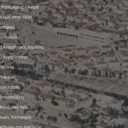
Επιχειρήσεις / Αγορά
Η Ζωή στην Πόλη
Ιστορικά
Κοινωνία
Ο Απαιτητικός Δημότης
Ο Λόγος σ'εσας
Παιδεία
Πολιτική
Πολιτισμός
Συνεντεύξεις
Φιλοζωικά Νέα
Χωρίς Κατηγορία
Ψίθυροι στη Δεκελείας…