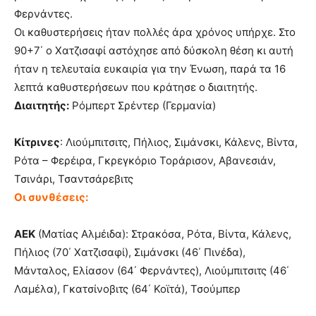
Φερνάντες.
Οι καθυστερήσεις ήταν πολλές άρα χρόνος υπήρχε. Στο
90+7΄ ο Χατζισαφί αστόχησε από δύσκολη θέση κι αυτή
ήταν η τελευταία ευκαιρία για την Ένωση, παρά τα 16
λεπτά καθυστερήσεων που κράτησε ο διαιτητής.
Διαιτητής:
Ρόμπερτ Σρέντερ (Γερμανία)
Κίτρινες
: Λιούμπιτσιτς, Πήλιος, Σιμάνσκι, Κάλενς, Βίντα,
Ρότα – Φερέιρα, Γκρεγκόριο Τοράρισον, Αβανεσιάν,
Τσινάρι, Τσαντσάρεβιτς
Οι συνθέσεις:
ΑΕΚ
(Ματίας Αλμέιδα): Στρακόσα, Ρότα, Βίντα, Κάλενς,
Πήλιος (70΄ Χατζισαφί), Σιμάνσκι (46΄ Πινέδα),
Μάνταλος, Ελίασον (64΄ Φερνάντες), Λιούμπιτσιτς (46΄
Λαμέλα), Γκατσίνοβιτς (64΄ Κοϊτά), Τσούμπερ