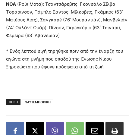
ΝΟΑ
(Ρούι Μότα): Τσαντσάρεβιτς, Γκονσάλο Σίλβα,
Tοράρινσον, Πάμπλο Σάντος, Μίλκοβιτς, Γκάμπος (63΄
Ματέους Άιας), Σανγκαρέ (76΄ Μουραντιάν), Μανβελιάν
(74΄ Ουλάντ Ομάρ), Πίνσον, Γκρεγκόριο (63΄ Τσινάρι),
Φερέιρα (63΄ Αβανεσιάν)
* Ενός λεπτού σιγή τηρήθηκε πριν από την έναρξη του
αγώνα στη μνήμη που οπαδού της Ένωσης Νίκου
Ξηροκώστα που έφυγε πρόσφατα από τη ζωή
ΠΗΓΗ
ΝΑΥΤΕΜΠΟΡΙΚΗ