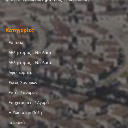
Κατηγορίες
Editorial
Αθλητισμός – Νεολαία
Αθλητισμός – Νεολαία
Αφιερώματα
Εκτός Συνόρων
Εντός Συνόρων
Επιχειρήσεις / Αγορά
Η Ζωή στην Πόλη
Ιστορικά