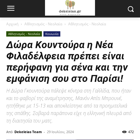
Αρχική
Αθλητισμός - Νεολαία
Αθλητισμός - Νεολαία
Αθλητισμός - Νεολαία
Κοινωνία
Δώρα Κουντούρα η Νέα
Φιλαδέλφεια πρέπει είναι
περήφανη για σένα και την
εμφάνιση σου στο Παρίσι!
Η Δώρα Γκουντούρα πάλεψε κόντρα στη Γαλλίδα, που ήταν
και το φαβορί της αναμέτρησης, Μανόν Απίτι Μπρουνέ,
ηττήθηκε με 15-13 και αποκλείστηκε από τα προημιτελικά
της σπάθης. Σοβαρά παράπονα είχε η ελληνική πλευρά από
τη διαιτησία του ματς.
Από
Dekeleias Team
-
29 Ιουλίου, 2024
472