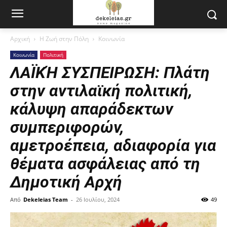
Αρχική
Η Ζωή στην Πόλη
Κοινωνία
Κοινωνία
Πολιτική
ΛΑΪΚΉ ΣΥΣΠΕΙΡΩΣΗ: Πλάτη
στην αντιλαϊκή πολιτική,
κάλυψη απαράδεκτων
συμπεριφορών,
αμετροέπεια, αδιαφορία για
θέματα ασφάλειας από τη
Δημοτική Αρχή
Από
Dekeleias Team
-
26 Ιουλίου, 2024
49