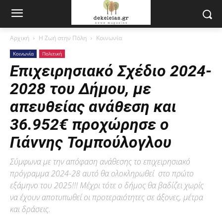
Αρχική
Η Ζωή στην Πόλη
Κοινωνία
Κοινωνία
Πολιτική
Επιχειρησιακό Σχέδιο 2024-
2028 του Δήμου, με
απευθείας ανάθεση και
36.952€ προχώρησε ο
Γιάννης Τομπούλογλου
Σύμφωνα με την απόφαση ανάθεσης το επιχειρησιακό
πρόγραμμα 2024-28 αυτό θα ολοκληρωθεί στο πρώτο
εξάμηνο του 2025!!! Μέχρι τότε ο δήμος θα βαδίζει χωρίς
να έχουν αποτυπωθεί οι προτεραιότητες σε άξονες, μέτρα
και δράσεις.