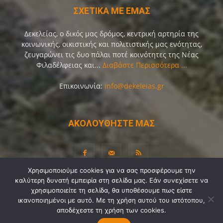
ΣΧΕΤΙΚΑ ΜΕ ΕΜΑΣ
Δεκελείας, ο δικός μας δρόμος, κεντρική αρτηρία της
κοινωνικής, οικιστικής και πολιτιστικής μας ενότητας,
ζευγαρώνει τις δυο πάλαι ποτέ κοινότητες της Νέας
Φιλαδέλφειας και...
Διαβάστε Περισσότερα ...
Επικοινωνία:
info@dekeleias.gr
ΑΚΟΛΟΥΘΗΣΤΕ ΜΑΣ
Χρησιμοποιούμε cookies για να σας προσφέρουμε την
καλύτερη δυνατή εμπειρία στη σελίδα μας. Εάν συνεχίσετε να
Διαύγεια
Λίγα Λόγια για Εμάς
Επικοινωνία
χρησιμοποιείτε τη σελίδα, θα υποθέσουμε πως είστε
ικανοποιημένοι με αυτό. Με τη χρήση αυτού του ιστότοπου,
Όροι Χρήσης
Προσωπικά Δεδομένα
Sitemap
αποδέχεστε τη χρήση των cookies.
Ψηφοφορίες