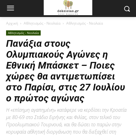
Αρχική
Αθλητισμός - Νεολαία
Αθλητισμός - Νεολαία
Αθλητισμός - Νεολαία
Πανάξια στους
Ολυμπιακούς Αγώνες η
Εθνική Μπάσκετ – Ποιες
χώρες θα αντιμετωπίσει
στο Παρίσι, στις 27 Ιουλίου
ο πρώτος αγώνας
Η «επίσημη αγαπημένη» κατάφερε να κερδίσει την Κροατία
με 80-69 στο Στάδιο Ειρήνης και Φιλίας, στον τελικό του
Προολυμπιακού Τουρνουά, και θα δώσει το παρών στην
κορυφαία αθλητική διοργάνωση που θα διεξαχθεί στη