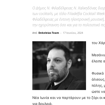
Ο Δήμος Ν. Φιλαδέλφειας Ν. Χαλκηδόνας διορ
των cocktails, με τίτλο Filadelfia Cocktail We
Φιλαδέλφειας με έντονη ηλεκτρονική μουσική,
την ηχορύπανση όσο και για το πολιτιστικό π
Από
Dekeleias Team
-
17 Ιουνίου, 2024
του Χά
Μεσάνυχ
έλειπε 
Φυσικά 
άλσους,
πόλης, 
ώστε να
Νέα Ιωνία και να παρτάρουν με το ζόρι οι 
για δουλειά.