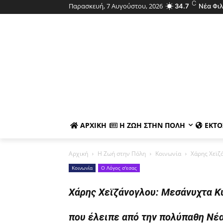
C
Παρασκευή, 7 Αυγούστου, 2026
34.7
Νέα Φι
ΑΡΧΙΚΉ
Η ΖΩΉ ΣΤΗΝ ΠΌΛΗ
ΕΚΤΌ
Αρχική
Η Ζωή στην Πόλη
Κοινωνία
Χάρης Χεϊζά
Κοινωνία
Ο Λόγος σ'εσας
Χάρης Χεϊζάνογλου: Μεσάνυχτα Κυ
που έλειπε από την πολύπαθη Νέ