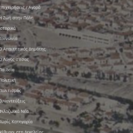
Επιχειρήσεις / Αγορά
Η Ζωή στην Πόλη
Ιστορικά
Κοινωνία
Ο Απαιτητικός Δημότης
Ο Λόγος σ'εσας
Παιδεία
Πολιτική
Πολιτισμός
Συνεντεύξεις
Φιλοζωικά Νέα
Χωρίς Κατηγορία
Ψίθυροι στη Δεκελείας…