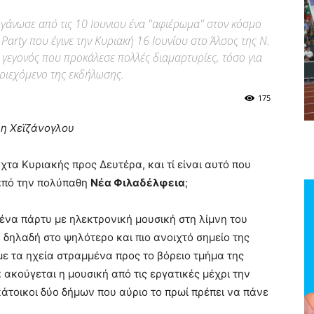
γάνωσε από τις 10 Ιουνιου ένα "αφιέρωμα" στον κόσμο
ek Party που έγινε την Κυριακή 16 Ιουνίου στο Άλσος της Ν.
 γεγονός που προκάλεσε πολλές διαμαρτυρίες, τόσο για
εριεχόμενο της εκδήλωσης.
175
ρη Χεϊζάνογλου
τα Κυριακής προς Δευτέρα, και τί είναι αυτό που
από την πολύπαθη
Νέα Φιλαδέλφεια
;
ένα πάρτυ με ηλεκτρονική μουσική στη λίμνη του
 δηλαδή στο ψηλότερο και πιο ανοιχτό σημείο της
με τα ηχεία στραμμένα προς το βόρειο τμήμα της
 ακούγεται η μουσική από τις εργατικές μέχρι την
κάτοικοι δύο δήμων που αύριο το πρωί πρέπει να πάνε