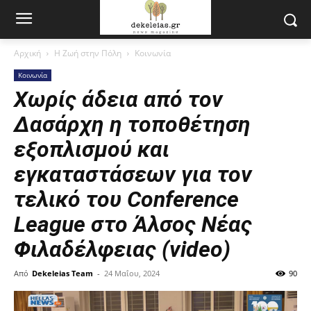
Αρχική
Η Ζωή στην Πόλη
Κοινωνία
Κοινωνία
Χωρίς άδεια από τον
Δασάρχη η τοποθέτηση
εξοπλισμού και
εγκαταστάσεων για τον
τελικό του Conference
League στο Άλσος Νέας
Φιλαδέλφειας (video)
Από
Dekeleias Team
-
24 Μαΐου, 2024
90
Πρόγραμμα