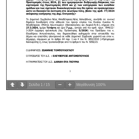
Σελίδα
1
/
15
Μεγέθυνση
100%