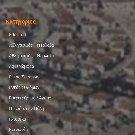
Κατηγορίες
Editorial
Αθλητισμός – Νεολαία
Αθλητισμός – Νεολαία
Αφιερώματα
Εκτός Συνόρων
Εντός Συνόρων
Επιχειρήσεις / Αγορά
Η Ζωή στην Πόλη
Ιστορικά
Κοινωνία