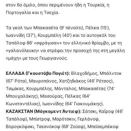
στον 6ο όμιλο, όπου περιμένουν ήδη η Τουρκία, η
Πορτογαλία και η Τσεχία.
Τα γκολ των Μπακασέτα (9’ πέναλτι), Πέλκα (15’),
Ιωαννίδη (37’), Κουρμπέλη (40’) και το αυτογκόλ του
Ταπάλοφ 86’ «σφράγισαν» τον ελληνικό θρίαμβο, με τη
«γαλανόλευκη» να στρέφει την προσοχή της στη μεγάλη
«μάχη» με τους Γεωργιανούς.
ΕΛΛΑΔΑ (Γκουστάβο Πογιέτ):
Βλαχοδήμος, Μπάλντοκ
(67’ Ρότα), Μαυροπάνος, Χατζηδιάκος (46’ Ρέτσος),
Τσιμίκας, Κουρμπέλης, Μάνταλος, Μπακασέτας (74’
Μπουχαλάκης), Μασούρας, Πέλκας (64’
Κωνσταντέλιας), Ιωαννίδης (64’ Γιακουμάκης).
ΚΑΖΑΚΣΤΑΝ (Μάγκομεντ Άντιεφ):
Σάτσκι, Καΐροφ (46’
Ταπάλοφ), Μπίστροφ, Μαρότσκιν, Γερλάνοφ,
Βορογκόφσκι, Τσεσνόκοφ (68’ Ζούεφ), Μπεϊσεμπέκοφ