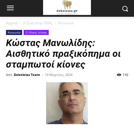
Αρχική
Η Ζωή στην Πόλη
Κοινωνία
Κοινωνία
Ο Λόγος σ'εσας
Κώστας Μανωλίδης:
Αισθητικό πραξικόπημα οι
σταμπωτοί κίονες
Από
Dekeleias Team
-
19 Μαρτίου, 2024
110