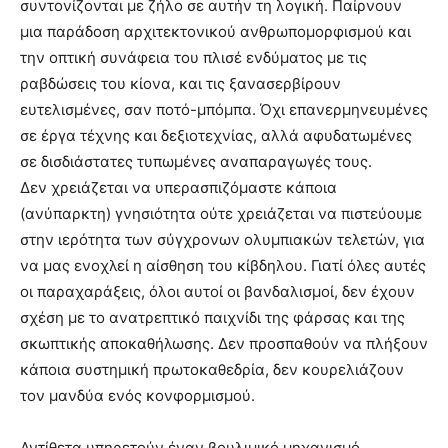
συντονίζονται με ζήλο σε αυτήν τη λογική. Παίρνουν
μια παράδοση αρχιτεκτονικού ανθρωπομορφισμού και
την οπτική συνάφεια του πλισέ ενδύματος με τις
ραβδώσεις του κίονα, και τις ξανασερβίρουν
ευτελισμένες, σαν ποτό-μπόμπα. Όχι επανερμηνευμένες
σε έργα τέχνης και δεξιοτεχνίας, αλλά αφυδατωμένες
σε δισδιάστατες τυπωμένες αναπαραγωγές τους.
Δεν χρειάζεται να υπερασπιζόμαστε κάποια
(ανύπαρκτη) γνησιότητα ούτε χρειάζεται να πιστεύουμε
στην ιερότητα των σύγχρονων ολυμπιακών τελετών, για
να μας ενοχλεί η αίσθηση του κίβδηλου. Γιατί όλες αυτές
οι παραχαράξεις, όλοι αυτοί οι βανδαλισμοί, δεν έχουν
σχέση με το ανατρεπτικό παιχνίδι της φάρσας και της
σκωπτικής αποκαθήλωσης. Δεν προσπαθούν να πλήξουν
κάποια συστημική πρωτοκαθεδρία, δεν κουρελιάζουν
τον μανδύα ενός κονφορμισμού.
Αντίθετα υπηρετούν έναν βουλιμικό μηχανισμό