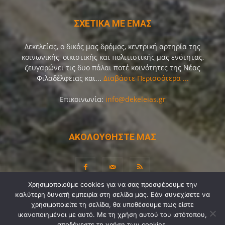
ΣΧΕΤΙΚΑ ΜΕ ΕΜΑΣ
Δεκελείας, ο δικός μας δρόμος, κεντρική αρτηρία της
κοινωνικής, οικιστικής και πολιτιστικής μας ενότητας,
ζευγαρώνει τις δυο πάλαι ποτέ κοινότητες της Νέας
Φιλαδέλφειας και...
Διαβάστε Περισσότερα ...
Επικοινωνία:
info@dekeleias.gr
ΑΚΟΛΟΥΘΗΣΤΕ ΜΑΣ
Χρησιμοποιούμε cookies για να σας προσφέρουμε την
καλύτερη δυνατή εμπειρία στη σελίδα μας. Εάν συνεχίσετε να
Διαύγεια
Λίγα Λόγια για Εμάς
Επικοινωνία
χρησιμοποιείτε τη σελίδα, θα υποθέσουμε πως είστε
Όροι Χρήσης
Προσωπικά Δεδομένα
Sitemap
ικανοποιημένοι με αυτό. Με τη χρήση αυτού του ιστότοπου,
αποδέχεστε τη χρήση των cookies.