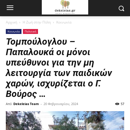
Αρχική
Η Ζωή στην Πόλη
Κοινωνία
Κοινωνία
Πολιτική
Τομπούλογλου –
Παπαλουκά οι μόνοι
υπεύθυνοι για την μη
λειτουργία των παιδικών
χαρών, ισχυρίζεται ο Γ.
Βούρος …
Από
Dekeleias Team
-
20 Φεβρουαρίου, 2024
57