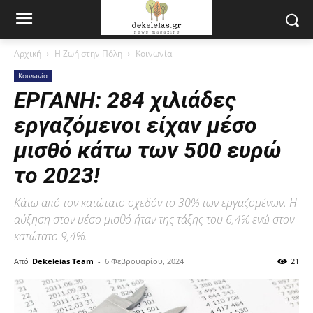
Αρχική
Η Ζωή στην Πόλη
Κοινωνία
Κοινωνία
ΕΡΓΑΝΗ: 284 χιλιάδες
εργαζόμενοι είχαν μέσο
μισθό κάτω των 500 ευρώ
το 2023!
Κάτω από τον κατώτατο σχεδόν το 30% των εργαζομένων. Η
αύξηση στον μέσο μισθό ήταν της τάξης του 6,4% ενώ στον
κατώτατο 9,4%.
Από
Dekeleias Team
-
6 Φεβρουαρίου, 2024
21