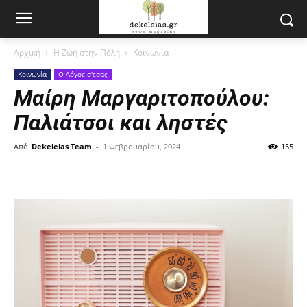
Αρχική
Η Ζωή στην Πόλη
Κοινωνία
Κοινωνία
Ο Λόγος σ'εσας
Μαίρη Μαργαριτοπούλου:
Παλιάτσοι και ληστές
Από
Dekeleias Team
-
1 Φεβρουαρίου, 2024
155