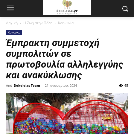
Αρχική
Η Ζωή στην Πόλη
Κοινωνία
Κοινωνία
Έμπρακτη συμμετοχή
συμπολιτών σε
πρωτοβουλία αλληλεγγύης
και ανακύκλωσης
Από
Dekeleias Team
-
21 Ιανουαρίου, 2024
65