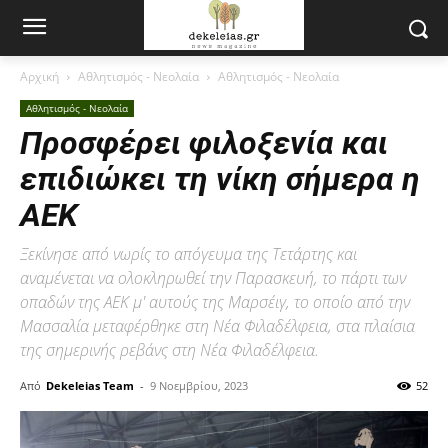
Αρχική
Αθλητισμός - Νεολαία
Αθλητισμός - Νεολαία
Αθλητισμός - Νεολαία
Προσφέρει φιλοξενία και
επιδιώκει τη νίκη σήμερα η
ΑΕΚ
Ξεκίνησε από νωρίς το απόγευμα της Τετάρτης και
αναμένεται να ολοκληρωθεί την Παρασκευή, το πάρτι των
οπαδών της ΑΕΚ μ' αυτούς της Μαρσέιγ, το οποίο από την
Μασσαλία μεταφέρθηκε στη Νέα Φιλαδέλφεια, στα πλαίσια
της σημερινής ρεβάνς στη Νέα Φιλαδέλφεια.
Από
Dekeleias Team
-
9 Νοεμβρίου, 2023
52