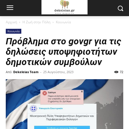
Αρχική
Η Ζωή στην Πόλη
Κοινωνία
Κοινωνία
Πρόβλημα στο govgr για τις
δηλώσεις υποψηφιοτήτων
δημοτικών συμβούλων
Από
Dekeleias Team
-
25 Αυγούστου, 2023
72