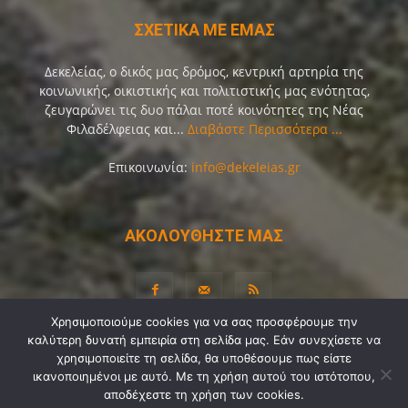
ΣΧΕΤΙΚΑ ΜΕ ΕΜΑΣ
Δεκελείας, ο δικός μας δρόμος, κεντρική αρτηρία της
κοινωνικής, οικιστικής και πολιτιστικής μας ενότητας,
ζευγαρώνει τις δυο πάλαι ποτέ κοινότητες της Νέας
Φιλαδέλφειας και...
Διαβάστε Περισσότερα ...
Επικοινωνία:
info@dekeleias.gr
ΑΚΟΛΟΥΘΗΣΤΕ ΜΑΣ
Χρησιμοποιούμε cookies για να σας προσφέρουμε την
καλύτερη δυνατή εμπειρία στη σελίδα μας. Εάν συνεχίσετε να
Διαύγεια
Λίγα Λόγια για Εμάς
Επικοινωνία
χρησιμοποιείτε τη σελίδα, θα υποθέσουμε πως είστε
ικανοποιημένοι με αυτό. Με τη χρήση αυτού του ιστότοπου,
Όροι Χρήσης
Προσωπικά Δεδομένα
Sitemap
αποδέχεστε τη χρήση των cookies.
Ψηφοφορίες