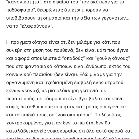
“κανονικότητα”, στη σφαίρα του “τον σκότωσε για το
ποδόσφαιρο”, θεωρώντας ότι έτσι μπορούν να
υποβιβάσουν τη σημασία και την αξία των γεγονότων…
να τα “ελαφρύνουν”.
Η πραγματικότητα είναι ότι δεν μιλάμε για κάτι που
συνέβη στη μέση του πουθενά, δεν είναι κάτι που έγινε
και αφορά αποκλειστικά “οπαδούς” και “χουλιγκάνους”
που στο φαντασιακό κάποιων είναι άνθρωποι εκτός του
κοινωνικού πλαισίου (δεν είναι). Εδώ μιλάμε για την
οργανωμένη και σχεδιασμένη εισβολή ενός στρατού
ξένων νεοναζί, σε μια ολόκληρη γειτονιά, σε
περαστικούς, σε κόσμο που είχε βγει βόλτα και έπινε
καφέ, σε ανθρώπους που ήταν εκεί με τις οικογένειες
και τα παιδιά τους, σε “νοικοκυραίους”. Το λέω έτσι,
χοντροκομμένα, γιατί αν δεν το πώ έτσι δεν θα
καταλάβει κανείς νοικοκυραίος ότι όλο αυτό αφορά και
τον ίδιο, ότι δεν είναι μια “οπαδική συμπλοκή” αλλά μια