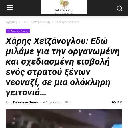
Αρχική
Η Ζωή στην Πόλη
Ο Λόγος σ'εσας
Ο Λόγος σ'εσας
Χάρης Χεϊζάνογλου: Εδώ
μιλάμε για την οργανωμένη
και σχεδιασμένη εισβολή
ενός στρατού ξένων
νεοναζί, σε μια ολόκληρη
γειτονιά…
Από
Dekeleias Team
-
9 Αυγούστου, 2023
234