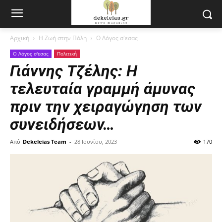
Αρχική
Η Ζωή στην Πόλη
Ο Λόγος σ'εσας
Ο Λόγος σ'εσας
Πολιτική
Γιάννης Τζέλης: Η
τελευταία γραμμή άμυνας
πριν την χειραγώγηση των
συνειδήσεων…
Από
Dekeleias Team
-
28 Ιουνίου, 2023
170