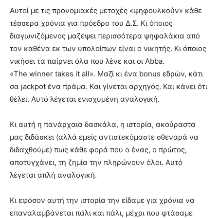
Αυτοί με τις προνομιακές μετοχές «ψηφουλκούν» κάθε
τέσσερα χρόνια για πρόεδρο του Δ.Σ. Κι όποιος
διαγωνιζόμενος μαζέψει περισσότερα ψηφαλάκια από
τον καθένα εκ των υπολοίπων είναι ο νικητής. Κι όποιος
νικήσει τα παίρνει όλα που λένε και οι
Abba
.
«
The
winner
takes
it
all
». Μαζί κι ένα
bonus
εδρών, κάτι
σα
jackpot
ένα πράμα. Και γίνεται αρχηγός. Και κάνει ότι
θέλει. Αυτό λέγεται ενισχυμένη αναλογική.
Κι αυτή η πανάρχαια δασκάλα, η ιστορία, ακούραστα
μας διδάσκει (αλλά εμείς αντιστεκόμαστε σθεναρά να
διδαχθούμε) πως κάθε φορά που ο ένας, ο πρώτος,
αποτυγχάνει, τη ζημία την πληρώνουν όλοι. Αυτό
λέγεται απλή αναλογική.
Κι εφόσον αυτή την ιστορία την είδαμε για χρόνια να
επαναλαμβάνεται πάλι και πάλι, μέχρι που φτάσαμε