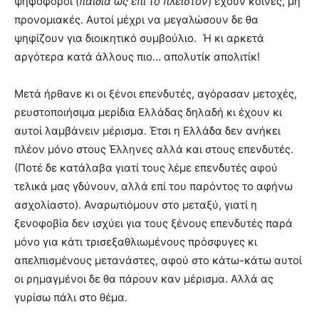
ψηφοφόροι (
παιδιά ως επί το πλείστον
) έχουν κοινές, μη
προνομιακές. Αυτοί μέχρι να μεγαλώσουν δε θα
ψηφίζουν για διοικητικό συμβούλιο. Ή κι αρκετά
αργότερα κατά άλλους πιο… απολυτίκ απολιτίκ!
Μετά ήρθανε κι οι ξένοι επενδυτές, αγόρασαν μετοχές,
ρευστοποιήσιμα μερίδια Ελλάδας δηλαδή κι έχουν κι
αυτοί λαμβάνειν μέρισμα. Έτσι η Ελλάδα δεν ανήκει
πλέον μόνο στους Έλληνες αλλά και στους επενδυτές.
(Ποτέ δε κατάλαβα γιατί τους λέμε επενδυτές αφού
τελικά μας γδύνουν, αλλά επί του παρόντος το αφήνω
ασχολίαστο). Αναρωτιόμουν στο μεταξύ, γιατί η
ξενοφοβία δεν ισχύει για τους ξένους επενδυτές παρά
μόνο για κάτι τρισεξαθλιωμένους πρόσφυγες κι
απελπισμένους μετανάστες, αφού στο κάτω-κάτω αυτοί
οι ρημαγμένοι δε θα πάρουν καν μέρισμα. Αλλά ας
γυρίσω πάλι στο θέμα.