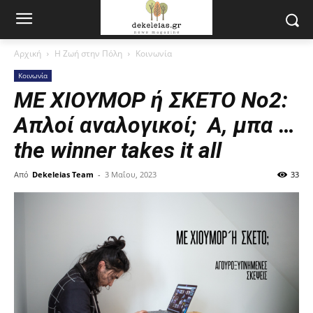
Αρχική
Η Ζωή στην Πόλη
Κοινωνία
Κοινωνία
ΜΕ ΧΙΟΥΜΟΡ ή ΣΚΕΤΟ Νο2:
Απλοί αναλογικοί; Α, μπα …
the winner takes it all
Από
Dekeleias Team
-
3 Μαΐου, 2023
33