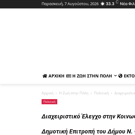
C
Παρασκευή, 7 Αυγούστου, 2026
33.3
Νέα Φι
ΑΡΧΙΚΉ
Η ΖΩΉ ΣΤΗΝ ΠΌΛΗ
ΕΚΤΌ
Αρχική
Η Ζωή στην Πόλη
Πολιτική
Διαχειριστι
Πολιτική
Διαχειριστικό Έλεγχο στην Κοινω
Δημοτική Επιτροπή του Δήμου Ν.