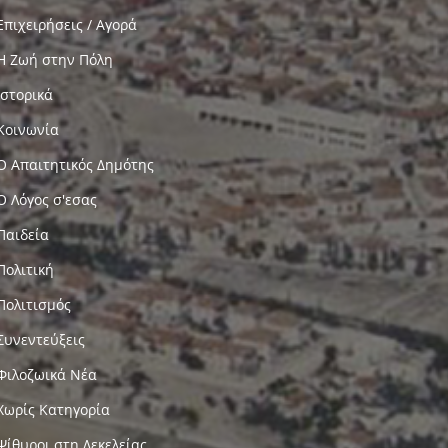
Επιχειρήσεις / Αγορά
Η Ζωή στην Πόλη
Ιστορικά
Κοινωνία
Ο Απαιτητικός Δημότης
Ο Λόγος σ'εσας
Παιδεία
Πολιτική
Πολιτισμός
Συνεντεύξεις
Φιλοζωικά Νέα
Χωρίς Κατηγορία
Ψίθυροι στη Δεκελείας…