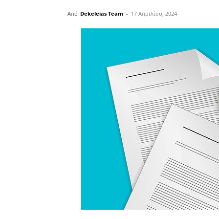
Από
Dekeleias Team
-
17 Απριλίου, 2024