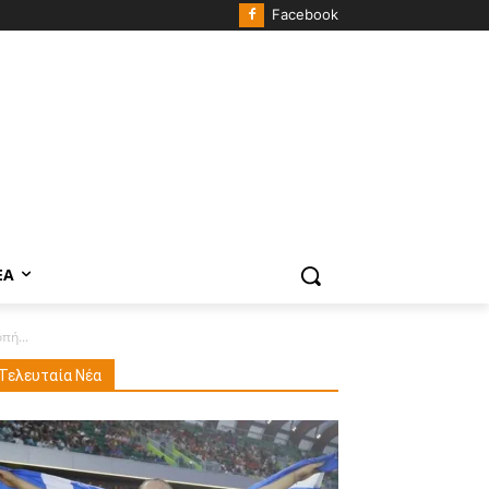
Facebook
ΈΑ
πή...
Τελευταία Νέα