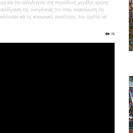
ια και την αλληλεγγύη στις περιόδους μεγάλης κρίσης
αντίδραση της οικογένειάς του στην ανακοίνωση ότι
υγκλόνισαν και τις κοινωνικές ανισότητες που πρέπει να
76