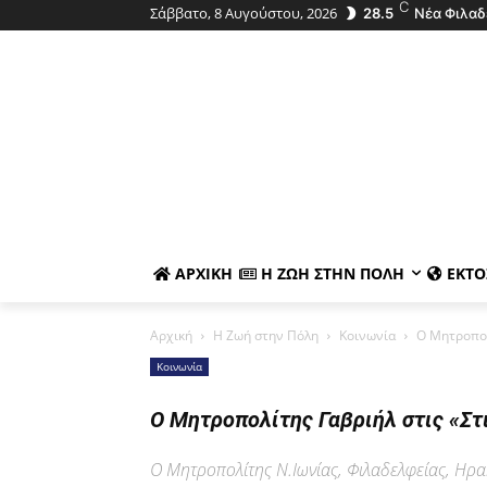
C
Σάββατο, 8 Αυγούστου, 2026
28.5
Νέα Φιλαδ
ΑΡΧΙΚΉ
Η ΖΩΉ ΣΤΗΝ ΠΌΛΗ
ΕΚΤΌ
Αρχική
Η Ζωή στην Πόλη
Κοινωνία
Ο Μητροπολ
Κοινωνία
Ο Μητροπολίτης Γαβριήλ στις «Στ
Ο Μητροπολίτης Ν.Ιωνίας, Φιλαδελφείας, Ηρακλ