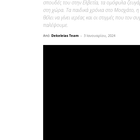
σπουδές του στην Ελβετία, τα ομόφυλα ζευγάρ
στη χώρα. Τα παιδικά χρόνια στο Μοσχάτο, η 
θέλει να γίνει ιερέας και οι στιγμές που τον σ
παλέψουμε.
Από
Dekeleias Team
-
3 Ιανουαρίου, 2024