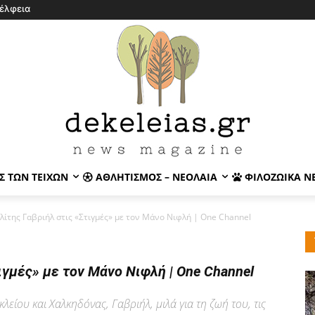
έλφεια
Σ ΤΩΝ ΤΕΙΧΏΝ
ΑΘΛΗΤΙΣΜΌΣ – ΝΕΟΛΑΊΑ
ΦΙΛΟΖΩΙΚΆ Ν
ίτης Γαβριήλ στις «Στιγμές» με τον Μάνο Νιφλή | One Channel
ιγμές» με τον Μάνο Νιφλή | One Channel
είου και Χαλκηδόνας, Γαβριήλ, μιλά για τη ζωή του, τις