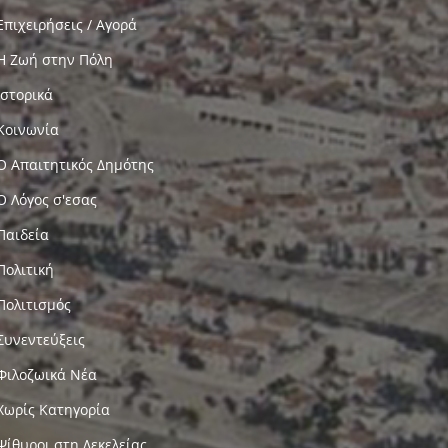
Επιχειρήσεις / Αγορά
Η Ζωή στην Πόλη
Ιστορικά
Κοινωνία
Ο Απαιτητικός Δημότης
Ο Λόγος σ'εσας
Παιδεία
Πολιτική
Πολιτισμός
Συνεντεύξεις
Φιλοζωικά Νέα
Χωρίς Κατηγορία
Ψίθυροι στη Δεκελείας…